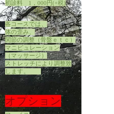
​初診料 1，000円(+税)
各コースでは、
体の歪み、
関節の調整（骨盤ｅｔｃ）
マニピュレーション
（マッサージ）
ストレッチにより調整致
します。
オプション