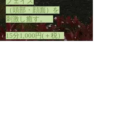
フェイス
（頭部・顔面）を
刺激し癒す。
15分1,000円(＋税）
背景の熊本城の写真は、
震災２週間前に
私自身が訪れ撮影した
ものです！
がんばれ！熊本！